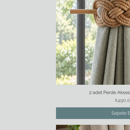
2 adet Perde Aksesu
Hızlı Ba
Fiyat
₺490,
Sepete E