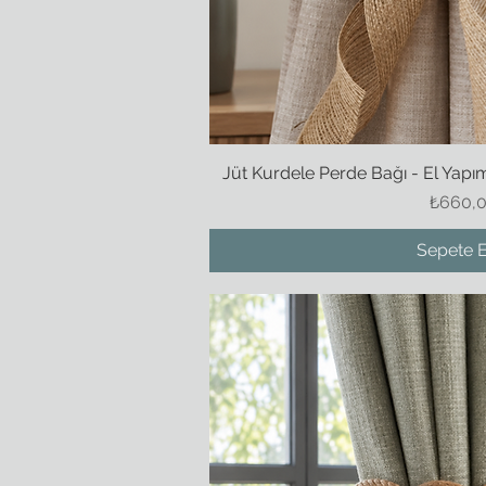
Jüt Kurdele Perde Bağı - El Yapı
Hızlı Ba
Fiyat
₺660,
Sepete E