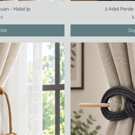
arı - Halat İp
kış
2 Adet Perde 
Hı
F
00
₺
kle
Se