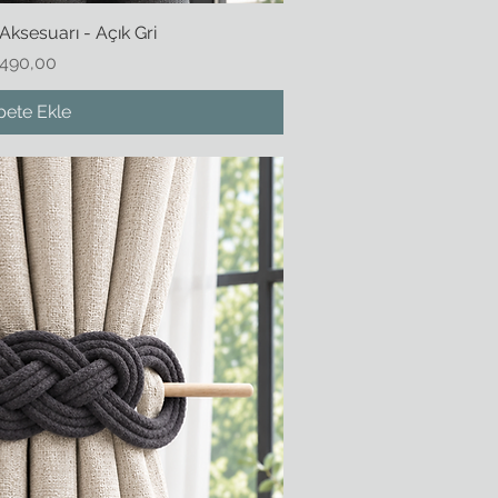
Aksesuarı - Açık Gri
zlı Bakış
iyat
490,00
pete Ekle