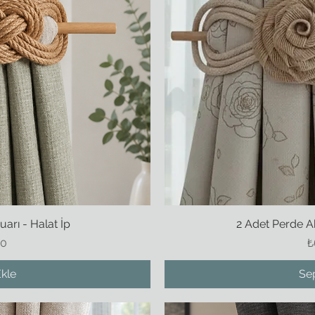
arı - Halat İp
kış
2 Adet Perde Ak
Hı
F
00
₺
kle
Se