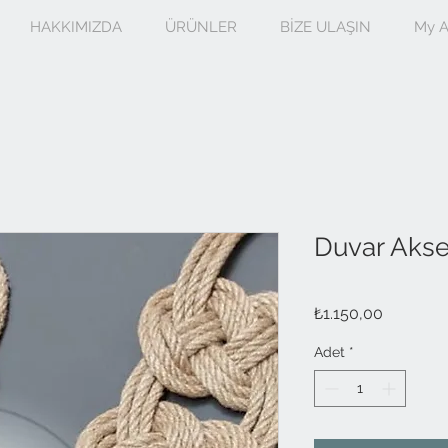
HAKKIMIZDA
ÜRÜNLER
BİZE ULAŞIN
My A
Duvar Akses
Fiyat
₺1.150,00
Adet
*