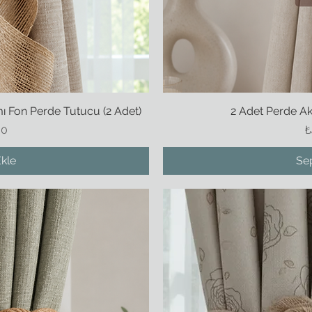
mı Fon Perde Tutucu (2 Adet)
kış
2 Adet Perde A
Hı
F
00
₺
kle
Se