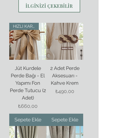
İLGİNİZİ ÇEKEBİLİR
HIZLI KARGO
Jüt Kurdele
2 Adet Perde
Perde Bağı - El
Aksesuarı -
Yapımı Fon
Kahve Krem
Perde Tutucu (2
Fiyat
₺490,00
Adet)
Fiyat
₺660,00
Sepete Ekle
Sepete Ekle