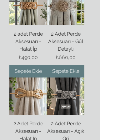
2 adet Perde
2 Adet Perde
Aksesuarı -
Aksesuarı - Gül
Halat İp
Detaylı
Fiyat
Fiyat
₺490,00
₺660,00
Sepete Ekle
Sepete Ekle
2 Adet Perde
2 Adet Perde
Aksesuarı -
Aksesuarı - Açık
Halat İp
Gri