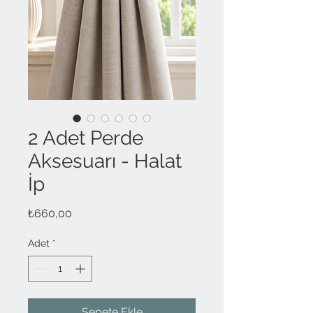
2 Adet Perde
Aksesuarı - Halat
İp
Fiyat
₺660,00
Adet
*
Sepete Ekle