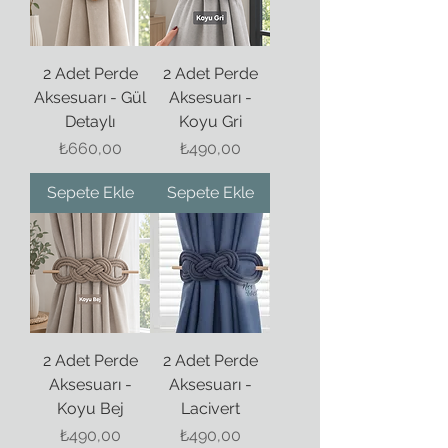
2 Adet Perde
2 Adet Perde
Aksesuarı - Gül
Aksesuarı -
Detaylı
Koyu Gri
Fiyat
Fiyat
₺660,00
₺490,00
Sepete Ekle
Sepete Ekle
2 Adet Perde
2 Adet Perde
Aksesuarı -
Aksesuarı -
Koyu Bej
Lacivert
Fiyat
Fiyat
₺490,00
₺490,00