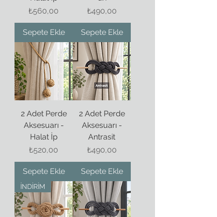
Fiyat
Fiyat
₺560,00
₺490,00
Sepete Ekle
Sepete Ekle
2 Adet Perde
2 Adet Perde
Aksesuarı -
Aksesuarı -
Halat İp
Antrasit
Fiyat
Fiyat
₺520,00
₺490,00
Sepete Ekle
Sepete Ekle
İNDİRİM