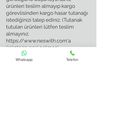
ürünleri teslim almayıp kargo
görevlisinden kargo hasar tutanağı
istediğinizi talep ediniz. (Tutanak
tutulan ürünleri lütfen teslim
almayınız.
https://www.neswith.com'a
ürünlerin geri gelmesi
gerekmektedir.)
Whatsapp
Telefon
Tutanak tutulan ürünlerin değişimi
yapılarak tarafınıza yeniden
kargolanacaktır.
Arızalı, ezik, kırık veya hasarlı
teslimat :
Kargo firmasının görevi
https://www.neswith.com dan
yaptığınız alışverişi güvenli bir