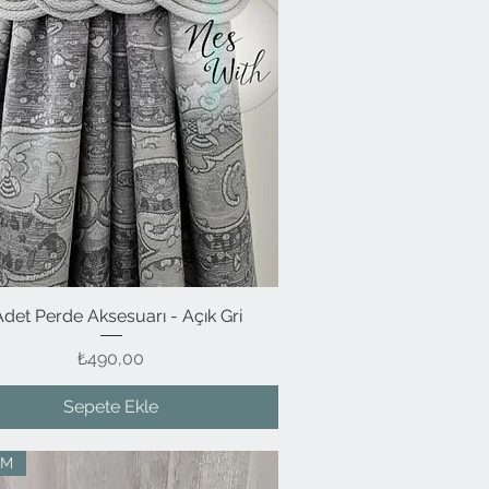
Adet Perde Aksesuarı - Açık Gri
Hızlı Bakış
Fiyat
₺490,00
Sepete Ekle
İM