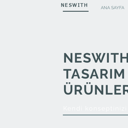
NESWITH
ANA SAYFA
NESWIT
TASARIM
ÜRÜNLER
Kendi konseptinizi