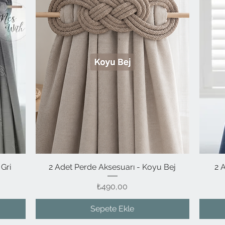
Gri
2 Adet Perde Aksesuarı - Koyu Bej
Hızlı Bakış
2 
Fiyat
₺490,00
Sepete Ekle