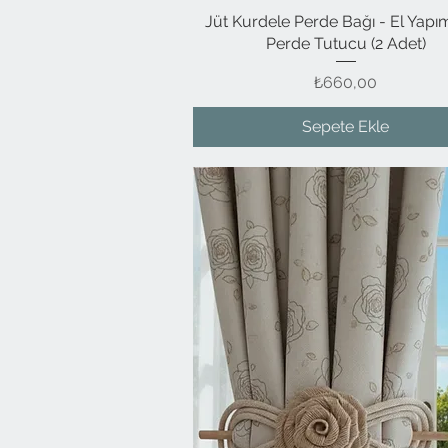
Jüt Kurdele Perde Bağı - El Yapı
Hızlı Bakış
Perde Tutucu (2 Adet)
Fiyat
₺660,00
Sepete Ekle