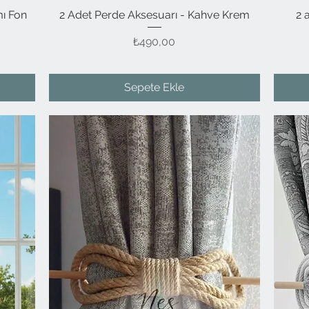
mı Fon
2 Adet Perde Aksesuarı - Kahve Krem
Hızlı Bakış
2 
Fiyat
₺490,00
Sepete Ekle