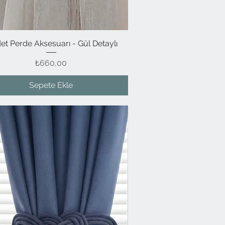
et Perde Aksesuarı - Gül Detaylı
Hızlı Bakış
Fiyat
₺660,00
Sepete Ekle