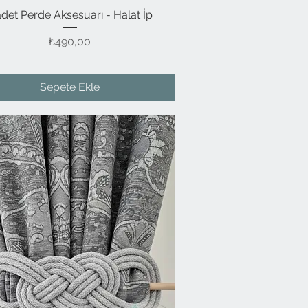
adet Perde Aksesuarı - Halat İp
Hızlı Bakış
Fiyat
₺490,00
Sepete Ekle