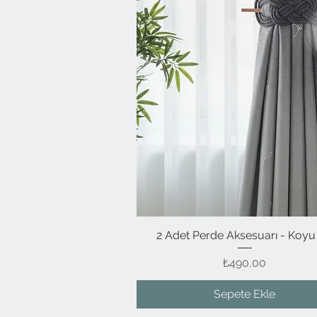
2 Adet Perde Aksesuarı - Koyu 
Hızlı Bakış
Fiyat
₺490,00
Sepete Ekle