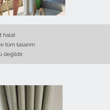
t halat
 ve tüm tasarım
 değildir.