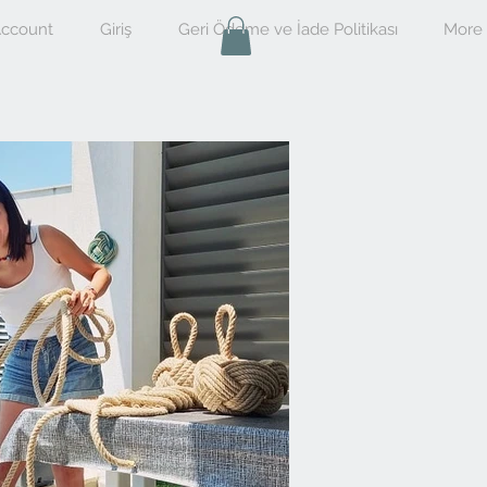
ccount
Giriş
Geri Ödeme ve İade Politikası
More