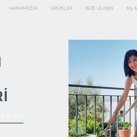
HAKKIMIZDA
ÜRÜNLER
BİZE ULAŞIN
My A
H
İ
 yaratın