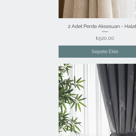
2 Adet Perde Aksesuarı - Halat
Hızlı Bakış
Fiyat
₺520,00
Sepete Ekle