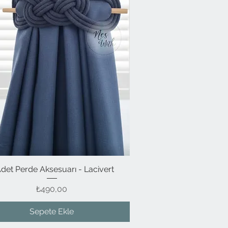
Adet Perde Aksesuarı - Lacivert
Hızlı Bakış
Fiyat
₺490,00
Sepete Ekle