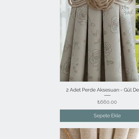
2 Adet Perde Aksesuarı - Gül De
Hızlı Bakış
Fiyat
₺660,00
Sepete Ekle