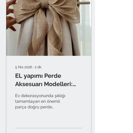
5 Nis 2026
∙
2
dk.
EL yapımı Perde
Aksesuarı Modelleri:
Neswith El Yapımı ve
Ev dekorasyonunda şıklığı
Şık Tasarımlar
tamamlayan en önemli
parça doğru perde
aksesuarı seçimidir.
Neswith olarak, seri
üretim sıradanlığından
sıkılanlar için tamamen el