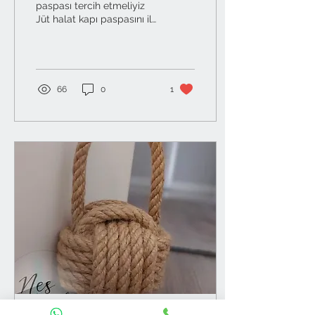
paspası tercih etmeliyiz
Jüt halat kapı paspasını ilk
kez almadan önce
tereddütlerim vardı.
Açıkçası, estetik ve...
66
0
1